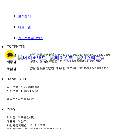
고객센터
이용약관
개인정보취급방침
CS CENTER
인천 제물포구 방축로 9번길 36
T. 032-581-3307/6
F.032-581-3305
인천점
세종시 연서면 비암로 172
T. 044-862-7690
F.044-862-7691
세종점
전남 담양군 대전면 대치8길 43
T. 061-383-3303
F.061-383-3305
호남점
BANK INFO
국민은행 170-25-0010-808
신한은행 140-005-496958
예금주 : 다우통상(주)
INFO
회사명 : 다우통상(주)
대표자 : 이만주
사업자등록번호 : 121-81-30305