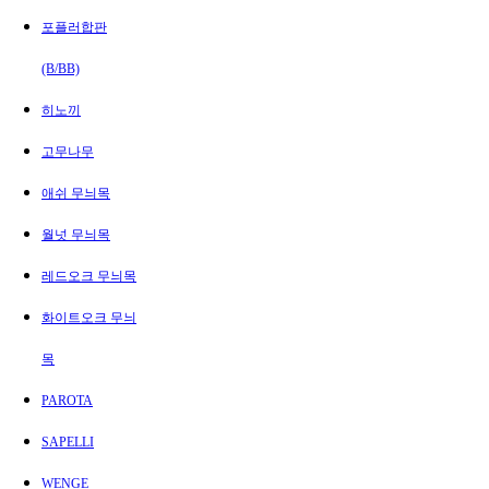
포플러합판
(B/BB)
히노끼
고무나무
애쉬 무늬목
월넛 무늬목
레드오크 무늬목
화이트오크 무늬
목
PAROTA
SAPELLI
WENGE