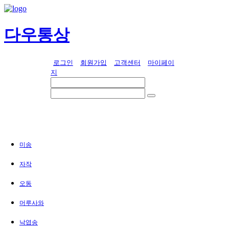
다우통상
로그인
회원가입
고객센터
마이페이
지
미송
자작
오동
머루사와
낙엽송