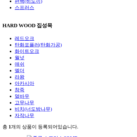
편백(히노끼)
스프러스
HARD WOOD 집성목
레드오크
탄화포플러(탄화가공)
화이트오크
월넛
애쉬
엘더
라왕
아카시아
참죽
멀바우
고무나무
비치(너도밤나무)
자작나무
총
1
개의 상품이 등록되어있습니다.